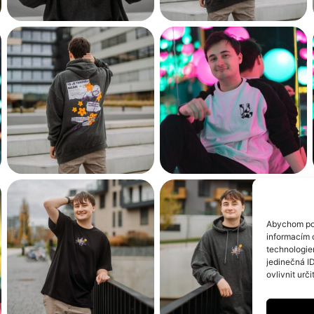
Abychom pos
informacím o
technologie
jedinečná I
ovlivnit urči